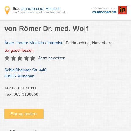
in Konzession von
Stadt
branchenbuch München
ein Angebot von stadtbranchenbuch.de
von Römer Dr. med. Wolf
Ärzte: Innere Medizin / Internist
| Feldmoching, Hasenbergl
Sa
geschlossen
Jetzt bewerten
Schleißheimer Str. 440
80935 München
Tel: 089 3131041
Fax: 089 3138868
Eintrag ändern