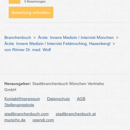
0 Bewertungen
Bewertung schreiben
Branchenbuch
>
Ärzte: Innere Medizin / Internist München
>
Ärzte: Innere Medizin / Internist Feldmoching, Hasenbergl
>
von Römer Dr. med. Wolf
Herausgeber:
Stadtbranchenbuch München Vertriebs
GmbH
Kontakt/Impressum
Datenschutz
AGB
Stellenangebote
stadtbranchenbuch.com
stadtbranchenbuch.at
munichx.de
opendi.com