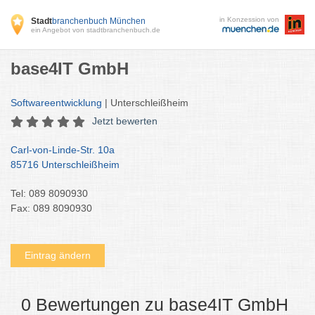
in Konzession von
Stadt
branchenbuch München
ein Angebot von stadtbranchenbuch.de
base4IT GmbH
Softwareentwicklung
| Unterschleißheim
Jetzt bewerten
Carl-von-Linde-Str. 10a
85716 Unterschleißheim
Tel: 089 8090930
Fax: 089 8090930
Eintrag ändern
0 Bewertungen zu base4IT GmbH