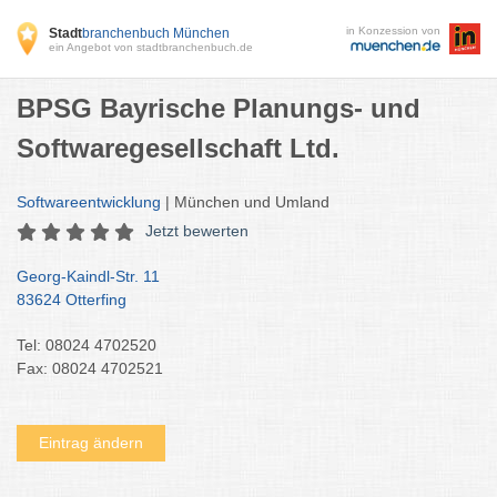
in Konzession von
Stadt
branchenbuch München
ein Angebot von stadtbranchenbuch.de
BPSG Bayrische Planungs- und
Softwaregesellschaft Ltd.
Softwareentwicklung
| München und Umland
Jetzt bewerten
Georg-Kaindl-Str. 11
83624 Otterfing
Tel: 08024 4702520
Fax: 08024 4702521
Eintrag ändern