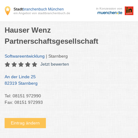
in Konzession von
Stadt
branchenbuch München
ein Angebot von stadtbranchenbuch.de
Hauser Wenz
Partnerschaftsgesellschaft
Softwareentwicklung
| Starnberg
Jetzt bewerten
An der Linde 25
82319 Starnberg
Tel: 08151 972990
Fax: 08151 972993
Eintrag ändern