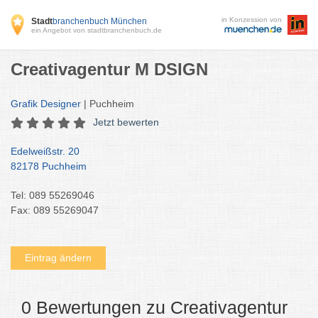
in Konzession von
Stadt
branchenbuch München
ein Angebot von stadtbranchenbuch.de
Creativagentur M DSIGN
Grafik Designer
| Puchheim
Jetzt bewerten
Edelweißstr. 20
82178 Puchheim
Tel: 089 55269046
Fax: 089 55269047
Eintrag ändern
0 Bewertungen zu Creativagentur