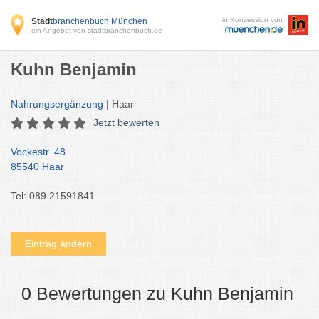
in Konzession von
Stadt
branchenbuch München
ein Angebot von stadtbranchenbuch.de
Kuhn Benjamin
Nahrungsergänzung
| Haar
Jetzt bewerten
Vockestr. 48
85540 Haar
Tel: 089 21591841
Eintrag ändern
0 Bewertungen zu Kuhn Benjamin