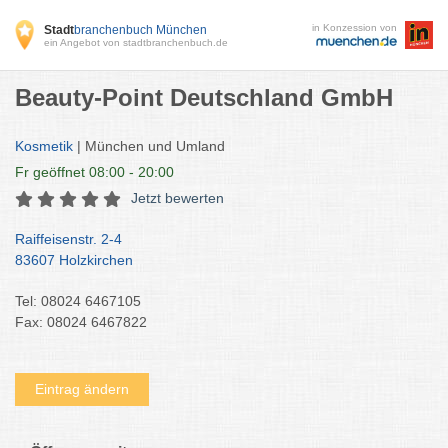
in Konzession von
Stadt
branchenbuch München
ein Angebot von stadtbranchenbuch.de
Beauty-Point Deutschland GmbH
Kosmetik
| München und Umland
Fr
geöffnet 08:00 - 20:00
Jetzt bewerten
Raiffeisenstr. 2-4
83607 Holzkirchen
Tel: 08024 6467105
Fax: 08024 6467822
Eintrag ändern