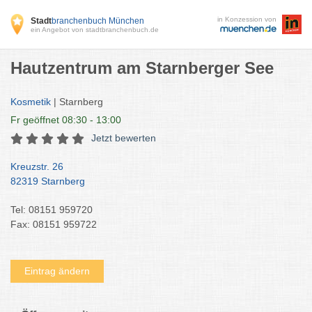
in Konzession von
Stadt
branchenbuch München
ein Angebot von stadtbranchenbuch.de
Hautzentrum am Starnberger See
Kosmetik
| Starnberg
Fr
geöffnet 08:30 - 13:00
Jetzt bewerten
Kreuzstr. 26
82319 Starnberg
Tel: 08151 959720
Fax: 08151 959722
Eintrag ändern