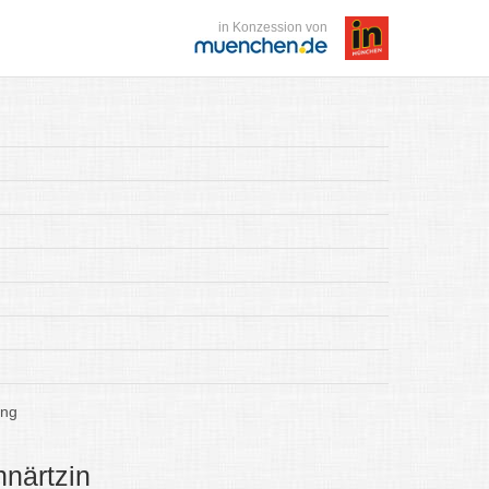
in Konzession von
ung
närtzin