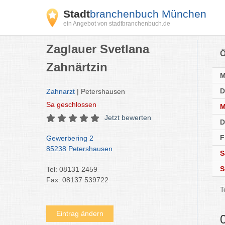
Stadt
branchenbuch München
ein Angebot von stadtbranchenbuch.de
Zaglauer Svetlana
Ö
Zahnärtzin
D
Zahnarzt
| Petershausen
Sa
geschlossen
M
Jetzt bewerten
D
F
Gewerbering 2
85238 Petershausen
S
S
Tel: 08131 2459
Fax: 08137 539722
T
Eintrag ändern