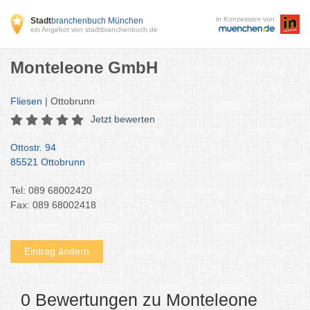
in Konzession von
Stadt
branchenbuch München
ein Angebot von stadtbranchenbuch.de
Monteleone GmbH
Fliesen
| Ottobrunn
Jetzt bewerten
Ottostr. 94
85521 Ottobrunn
Tel: 089 68002420
Fax: 089 68002418
Eintrag ändern
0 Bewertungen zu Monteleone