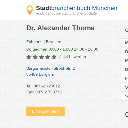
Stadt
branchenbuch München
ein Angebot von stadtbranchenbuch.de
Dr. Alexander Thoma
Ö
Zahnarzt
| Berglern
Do
geöffnet 09:00 - 13:00 14:00 - 18:00
D
Jetzt bewerten
M
Bürgermeister-Strobl-Str. 2
D
85459 Berglern
F
Tel: 08762 729012
S
Fax: 08762 738778
S
Eintrag ändern