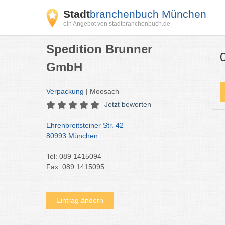
Stadt
branchenbuch München
ein Angebot von stadtbranchenbuch.de
Spedition Brunner
GmbH
Verpackung
| Moosach
Jetzt bewerten
Ehrenbreitsteiner Str. 42
80993 München
Tel: 089 1415094
Fax: 089 1415095
Eintrag ändern