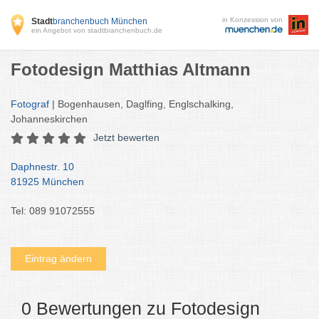
in Konzession von
Stadt
branchenbuch München
ein Angebot von stadtbranchenbuch.de
Fotodesign Matthias Altmann
Fotograf
| Bogenhausen, Daglfing, Englschalking,
Johanneskirchen
Jetzt bewerten
Daphnestr. 10
81925 München
Tel: 089 91072555
Eintrag ändern
0 Bewertungen zu Fotodesign