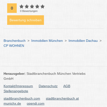
0
0 Bewertungen
Bewertung schreiben
Branchenbuch
>
Immobilien München
>
Immobilien Dachau
>
CP WOHNEN
Herausgeber:
Stadtbranchenbuch München Vertriebs
GmbH
Kontakt/Impressum
Datenschutz
AGB
Stellenangebote
stadtbranchenbuch.com
stadtbranchenbuch.at
munichx.de
opendi.com