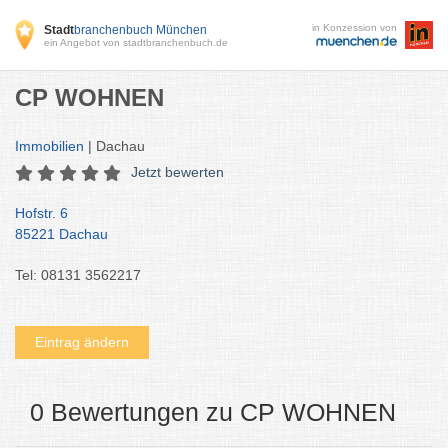
in Konzession von
Stadt
branchenbuch München
ein Angebot von stadtbranchenbuch.de
CP WOHNEN
Immobilien
| Dachau
Jetzt bewerten
Hofstr. 6
85221 Dachau
Tel: 08131 3562217
Eintrag ändern
0 Bewertungen zu CP WOHNEN