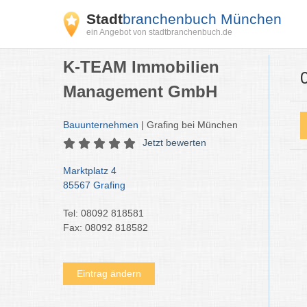
Stadt
branchenbuch München
ein Angebot von stadtbranchenbuch.de
K-TEAM Immobilien
Management GmbH
Bauunternehmen
| Grafing bei München
Jetzt bewerten
Marktplatz 4
85567 Grafing
Tel: 08092 818581
Fax: 08092 818582
Eintrag ändern