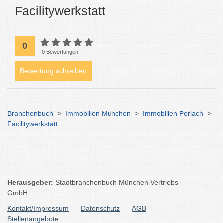
Facilitywerkstatt
0
0 Bewertungen
Bewertung schreiben
Branchenbuch
>
Immobilien München
>
Immobilien Perlach
>
Facilitywerkstatt
Herausgeber:
Stadtbranchenbuch München Vertriebs
GmbH
Kontakt/Impressum
Datenschutz
AGB
Stellenangebote