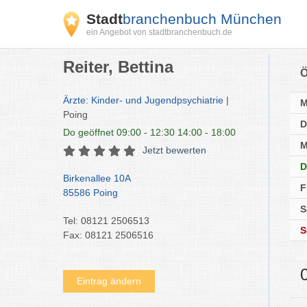
Stadt
branchenbuch München
ein Angebot von stadtbranchenbuch.de
Reiter, Bettina
Ö
Ärzte: Kinder- und Jugendpsychiatrie
|
Poing
D
Do
geöffnet 09:00 - 12:30 14:00 - 18:00
M
Jetzt bewerten
D
Birkenallee 10A
F
85586 Poing
S
Tel: 08121 2506513
S
Fax: 08121 2506516
Eintrag ändern