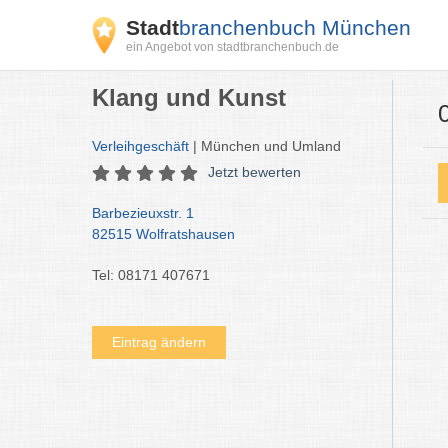
Stadt
branchenbuch München
ein Angebot von stadtbranchenbuch.de
Klang und Kunst
Verleihgeschäft
| München und Umland
Jetzt bewerten
Barbezieuxstr. 1
82515 Wolfratshausen
Tel: 08171 407671
Eintrag ändern