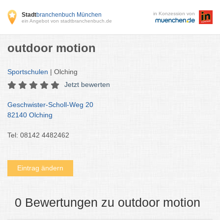
in Konzession von
Stadt
branchenbuch München
ein Angebot von stadtbranchenbuch.de
outdoor motion
Sportschulen
| Olching
Jetzt bewerten
Geschwister-Scholl-Weg 20
82140 Olching
Tel: 08142 4482462
Eintrag ändern
0 Bewertungen zu outdoor motion