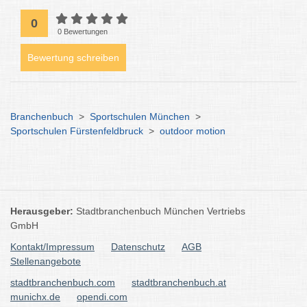
0
0 Bewertungen
Bewertung schreiben
Branchenbuch
>
Sportschulen München
>
Sportschulen Fürstenfeldbruck
>
outdoor motion
Herausgeber:
Stadtbranchenbuch München Vertriebs
GmbH
Kontakt/Impressum
Datenschutz
AGB
Stellenangebote
stadtbranchenbuch.com
stadtbranchenbuch.at
munichx.de
opendi.com