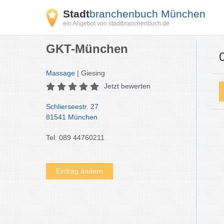
Stadt
branchenbuch München
ein Angebot von stadtbranchenbuch.de
GKT-München
Massage
| Giesing
Jetzt bewerten
Schlierseestr. 27
81541 München
Tel: 089 44760211
Eintrag ändern