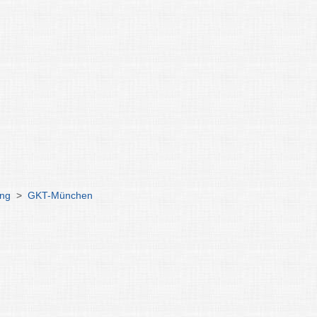
ing
>
GKT-München