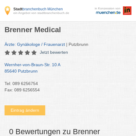
in Konzession von
Stadt
branchenbuch München
ein Angebot von stadtbranchenbuch.de
Brenner Medical
Ärzte: Gynäkologe / Frauenarzt
| Putzbrunn
Jetzt bewerten
Wernher-von-Braun-Str. 10 A
85640 Putzbrunn
Tel: 089 6256754
Fax: 089 6256554
Eintrag ändern
0 Bewertungen zu Brenner