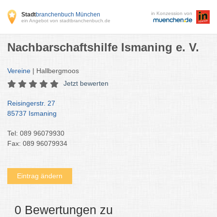
in Konzession von
Stadt
branchenbuch München
ein Angebot von stadtbranchenbuch.de
Nachbarschaftshilfe Ismaning e. V.
Vereine
| Hallbergmoos
Jetzt bewerten
Reisingerstr. 27
85737 Ismaning
Tel: 089 96079930
Fax: 089 96079934
Eintrag ändern
0 Bewertungen zu