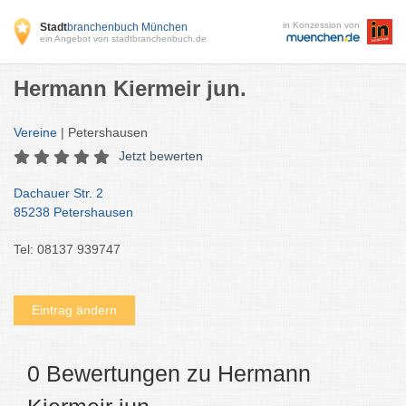
in Konzession von
Stadt
branchenbuch München
ein Angebot von stadtbranchenbuch.de
Hermann Kiermeir jun.
Vereine
| Petershausen
Jetzt bewerten
Dachauer Str. 2
85238 Petershausen
Tel: 08137 939747
Eintrag ändern
0 Bewertungen zu Hermann