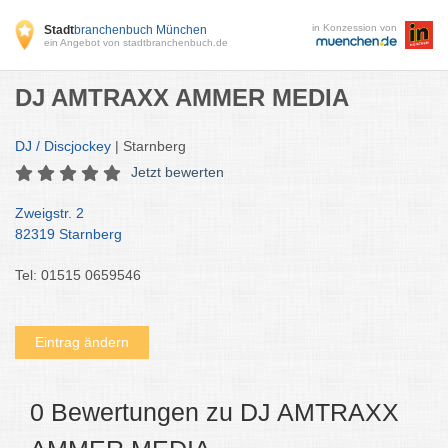
in Konzession von
Stadt
branchenbuch München
ein Angebot von stadtbranchenbuch.de
DJ AMTRAXX AMMER MEDIA
DJ / Discjockey
| Starnberg
Jetzt bewerten
Zweigstr. 2
82319 Starnberg
Tel: 01515 0659546
Eintrag ändern
0 Bewertungen zu DJ AMTRAXX