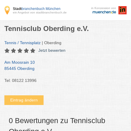
in Konzession von
Stadt
branchenbuch München
ein Angebot von stadtbranchenbuch.de
Tennisclub Oberding e.V.
Tennis / Tennisplatz
| Oberding
Jetzt bewerten
Am Moosrain 10
85445 Oberding
Tel: 08122 13996
Eintrag ändern
0 Bewertungen zu Tennisclub