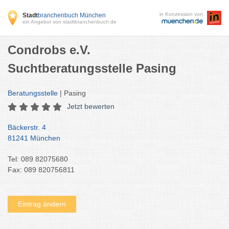
in Konzession von
Stadt
branchenbuch München
ein Angebot von stadtbranchenbuch.de
Condrobs e.V.
Suchtberatungsstelle Pasing
Beratungsstelle
| Pasing
Jetzt bewerten
Bäckerstr. 4
81241 München
Tel: 089 82075680
Fax: 089 820756811
Eintrag ändern