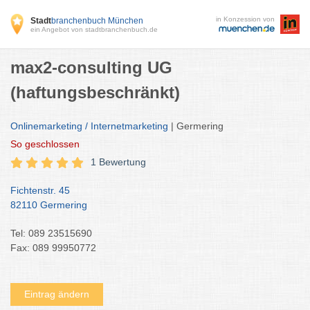
in Konzession von
Stadt
branchenbuch München
ein Angebot von stadtbranchenbuch.de
max2-consulting UG
(haftungsbeschränkt)
Onlinemarketing / Internetmarketing
| Germering
So
geschlossen
1 Bewertung
Fichtenstr. 45
82110 Germering
Tel: 089 23515690
Fax: 089 99950772
Eintrag ändern