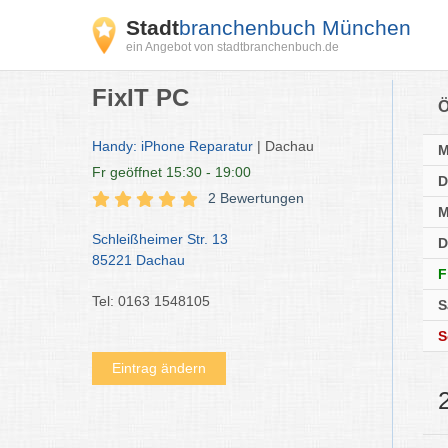
Stadt
branchenbuch München
ein Angebot von stadtbranchenbuch.de
FixIT PC
Ö
Handy: iPhone Reparatur
| Dachau
Fr
geöffnet 15:30 - 19:00
D
2 Bewertungen
M
Schleißheimer Str. 13
D
85221 Dachau
F
Tel: 0163 1548105
S
S
Eintrag ändern