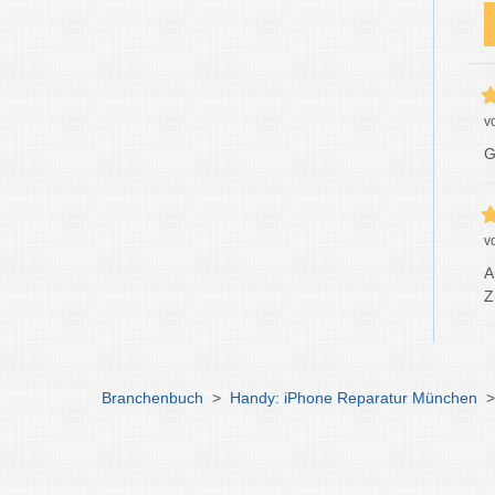
v
G
v
A
Z
Branchenbuch
>
Handy: iPhone Reparatur München
>