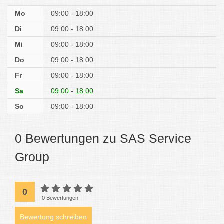
Mo
09:00 - 18:00
Di
09:00 - 18:00
Mi
09:00 - 18:00
Do
09:00 - 18:00
Fr
09:00 - 18:00
Sa
09:00 - 18:00
So
09:00 - 18:00
0 Bewertungen zu SAS Service
Group
0
0 Bewertungen
Bewertung schreiben