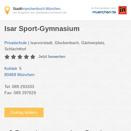
in Konzession von
Stadt
branchenbuch München
ein Angebot von stadtbranchenbuch.de
Isar Sport-Gymnasium
Privatschule
| Isarvorstadt, Glockenbach, Gärtnerplatz,
Schlachthof
Jetzt bewerten
Kohlstr. 5
80469 München
Tel: 089 293333
Fax: 089 297029
Eintrag ändern