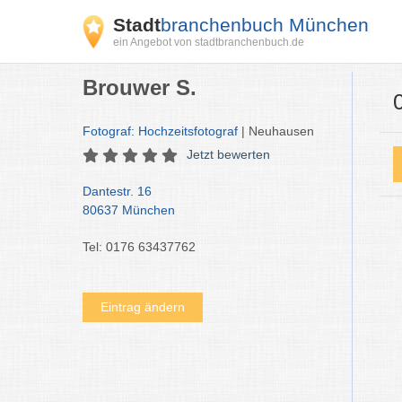
Stadt
branchenbuch München
ein Angebot von stadtbranchenbuch.de
Brouwer S.
Fotograf: Hochzeitsfotograf
| Neuhausen
Jetzt bewerten
Dantestr. 16
80637 München
Tel: 0176 63437762
Eintrag ändern