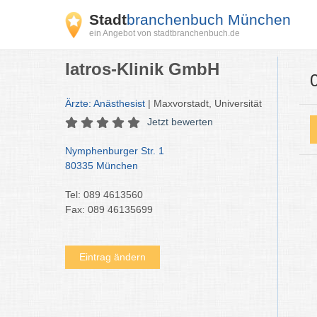
Stadt
branchenbuch München
ein Angebot von stadtbranchenbuch.de
Iatros-Klinik GmbH
Ärzte: Anästhesist
| Maxvorstadt, Universität
Jetzt bewerten
Nymphenburger Str. 1
80335 München
Tel: 089 4613560
Fax: 089 46135699
Eintrag ändern