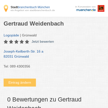
in Konzession von
Stadt
branchenbuch München
ein Angebot von stadtbranchenbuch.de
Gertraud Weidenbach
Logopäde
| Grünwald
Jetzt bewerten
Joseph-Keilberth-Str. 16 a
82031 Grünwald
Tel: 089 4300356
Eintrag ändern
0 Bewertungen zu Gertraud