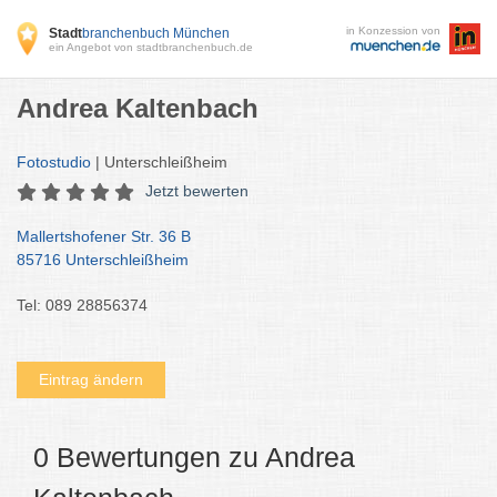
in Konzession von
Stadt
branchenbuch München
ein Angebot von stadtbranchenbuch.de
Andrea Kaltenbach
Fotostudio
| Unterschleißheim
Jetzt bewerten
Mallertshofener Str. 36 B
85716 Unterschleißheim
Tel: 089 28856374
Eintrag ändern
0 Bewertungen zu Andrea