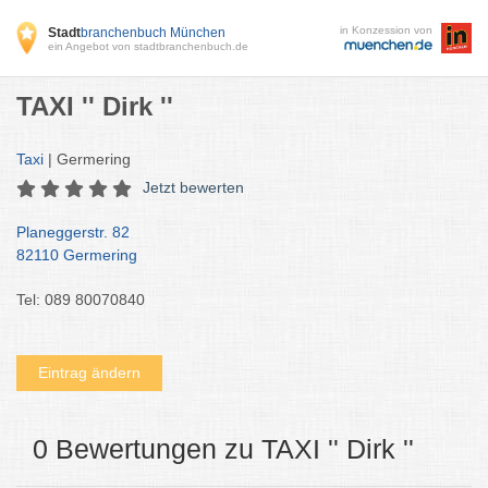
in Konzession von
Stadt
branchenbuch München
ein Angebot von stadtbranchenbuch.de
TAXI '' Dirk ''
Taxi
| Germering
Jetzt bewerten
Planeggerstr. 82
82110 Germering
Tel: 089 80070840
Eintrag ändern
0 Bewertungen zu TAXI '' Dirk ''