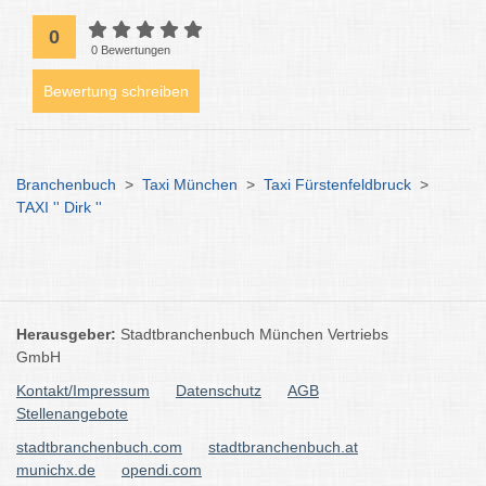
0
0 Bewertungen
Bewertung schreiben
Branchenbuch
>
Taxi München
>
Taxi Fürstenfeldbruck
>
TAXI '' Dirk ''
Herausgeber:
Stadtbranchenbuch München Vertriebs
GmbH
Kontakt/Impressum
Datenschutz
AGB
Stellenangebote
stadtbranchenbuch.com
stadtbranchenbuch.at
munichx.de
opendi.com