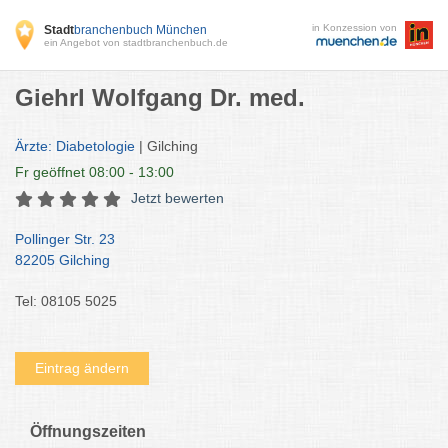
in Konzession von
Stadt
branchenbuch München
ein Angebot von stadtbranchenbuch.de
Giehrl Wolfgang Dr. med.
Ärzte: Diabetologie
| Gilching
Fr
geöffnet 08:00 - 13:00
Jetzt bewerten
Pollinger Str. 23
82205 Gilching
Tel: 08105 5025
Eintrag ändern
Öffnungszeiten