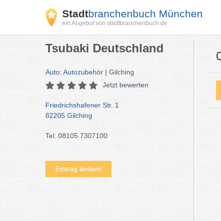
Stadt
branchenbuch München
ein Angebot von stadtbranchenbuch.de
Tsubaki Deutschland
Auto: Autozubehör
| Gilching
Jetzt bewerten
Friedrichshafener Str. 1
82205 Gilching
Tel: 08105 7307100
Eintrag ändern