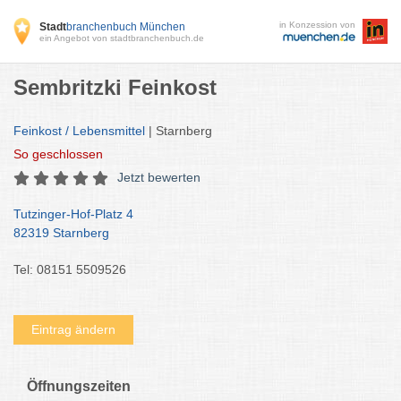
in Konzession von
Stadt
branchenbuch München
ein Angebot von stadtbranchenbuch.de
Sembritzki Feinkost
Feinkost / Lebensmittel
| Starnberg
So
geschlossen
Jetzt bewerten
Tutzinger-Hof-Platz 4
82319 Starnberg
Tel: 08151 5509526
Eintrag ändern
Öffnungszeiten