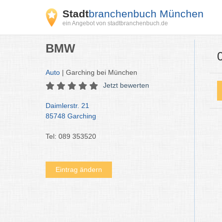
Stadt
branchenbuch München
ein Angebot von stadtbranchenbuch.de
BMW
Auto
| Garching bei München
Jetzt bewerten
Daimlerstr. 21
85748 Garching
Tel: 089 353520
Eintrag ändern