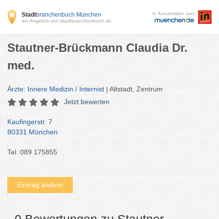
in Konzession von
Stadt
branchenbuch München
ein Angebot von stadtbranchenbuch.de
Stautner-Brückmann Claudia Dr.
med.
Ärzte: Innere Medizin / Internist
| Altstadt, Zentrum
Jetzt bewerten
Kaufingerstr. 7
80331 München
Tel: 089 175855
Eintrag ändern