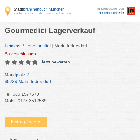
in Konzession von
Stadt
branchenbuch München
ein Angebot von stadtbranchenbuch.de
Gourmedici Lagerverkauf
Feinkost / Lebensmittel
| Markt Indersdorf
Sa
geschlossen
Jetzt bewerten
Marktplatz 2
85229 Markt Indersdorf
Tel: 089 1577670
Mobil: 0173 3512539
Eintrag ändern