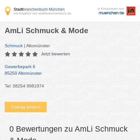
in Konzession von
Stadt
branchenbuch München
ein Angebot von stadtbranchenbuch.de
AmLi Schmuck & Mode
Schmuck
| Altomünster
Jetzt bewerten
Gewerbepark 6
85250 Altomünster
Tel: 08254 9981974
Eintrag ändern
0 Bewertungen zu AmLi Schmuck