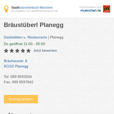
in Konzession von
Stadt
branchenbuch München
ein Angebot von stadtbranchenbuch.de
Bräustüberl Planegg
Gaststätten u. Restaurants
| Planegg
Do
geöffnet 11:00 - 00:00
Jetzt bewerten
Bräuhausstr. 6
82152 Planegg
Tel: 089 8593934
Fax: 089 8597842
Eintrag ändern