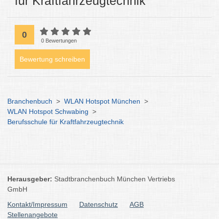
für Kraftfahrzeugtechnik
0
0 Bewertungen
Bewertung schreiben
Branchenbuch
>
WLAN Hotspot München
>
WLAN Hotspot Schwabing
>
Berufsschule für Kraftfahrzeugtechnik
Herausgeber:
Stadtbranchenbuch München Vertriebs
GmbH
Kontakt/Impressum
Datenschutz
AGB
Stellenangebote