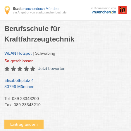
in Konzession von
Stadt
branchenbuch München
ein Angebot von stadtbranchenbuch.de
Berufsschule für
Kraftfahrzeugtechnik
WLAN Hotspot
| Schwabing
Sa
geschlossen
Jetzt bewerten
Elisabethplatz 4
80796 München
Tel: 089 23343200
Fax: 089 23343210
Eintrag ändern