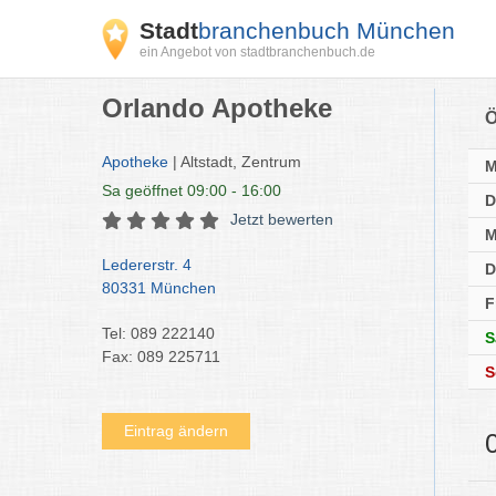
Stadt
branchenbuch München
ein Angebot von stadtbranchenbuch.de
Orlando Apotheke
Ö
Apotheke
| Altstadt, Zentrum
Sa
geöffnet 09:00 - 16:00
D
Jetzt bewerten
M
Ledererstr. 4
D
80331 München
F
Tel: 089 222140
S
Fax: 089 225711
S
Eintrag ändern