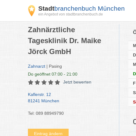
Stadt
branchenbuch München
ein Angebot von stadtbranchenbuch.de
Zahnärztliche
Ö
Tagesklinik Dr. Maike
Jörck GmbH
D
M
Zahnarzt
| Pasing
D
Do
geöffnet 07:00 - 21:00
Jetzt bewerten
F
S
Kaflerstr. 12
81241 München
S
Tel: 089 88949790
Eintrag ändern