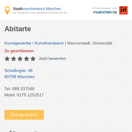
in Konzession von
Stadt
branchenbuch München
ein Angebot von stadtbranchenbuch.de
Abitarte
Kunstgewerbe / Kunsthandwerk
| Maxvorstadt, Universität
So
geschlossen
Jetzt bewerten
Schellingstr. 46
80799 München
Tel: 089 337548
Mobil: 0175 1252517
Eintrag ändern