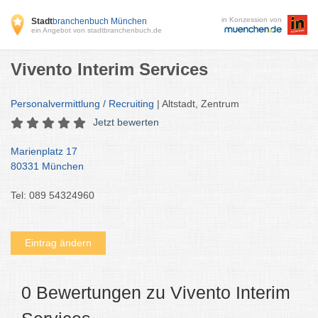
in Konzession von
Stadt
branchenbuch München
ein Angebot von stadtbranchenbuch.de
Vivento Interim Services
Personalvermittlung / Recruiting
| Altstadt, Zentrum
Jetzt bewerten
Marienplatz 17
80331 München
Tel: 089 54324960
Eintrag ändern
0 Bewertungen zu Vivento Interim