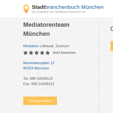
Stadt
branchenbuch München
ein Angebot von stadtbranchenbuch.de
Mediatorenteam
München
Mediation
| Altstadt, Zentrum
Jetzt bewerten
Maximiliansplatz 12
80333 München
Tel: 089 24208122
Fax: 089 24208121
Eintrag ändern