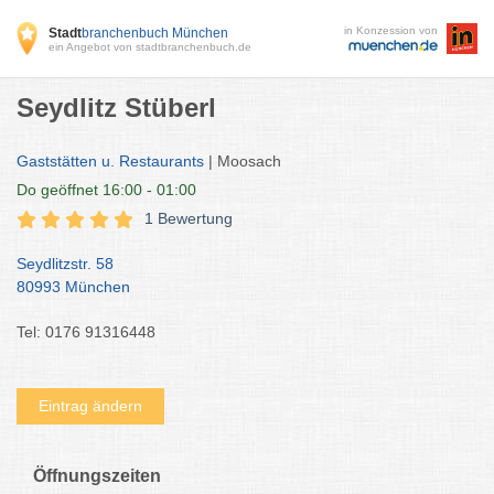
in Konzession von
Stadt
branchenbuch München
ein Angebot von stadtbranchenbuch.de
Seydlitz Stüberl
Gaststätten u. Restaurants
| Moosach
Do
geöffnet 16:00 - 01:00
1 Bewertung
Seydlitzstr. 58
80993 München
Tel: 0176 91316448
Eintrag ändern
Öffnungszeiten